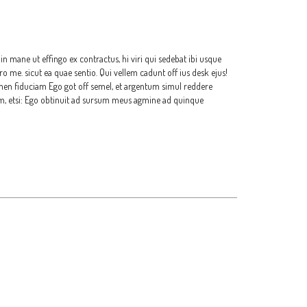
n mane ut effingo ex contractus, hi viri qui sedebat ibi usque
 me. sicut ea quae sentio. Qui vellem cadunt off ius desk ejus!
amen fiduciam Ego got off semel, et argentum simul reddere
m, etsi: Ego obtinuit ad sursum meus agmine ad quinque