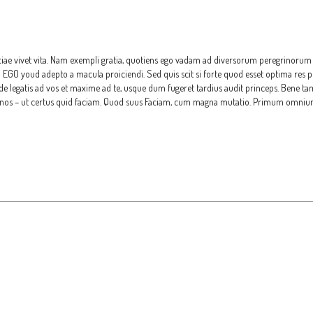
liciae vivet vita. Nam exempli gratia, quotiens ego vadam ad diversorum peregrinorum i
GO youd adepto a macula proiciendi. Sed quis scit si forte quod esset optima res pro
de legatis ad vos et maxime ad te, usque dum fugeret tardius audit princeps. Bene t
annos – ut certus quid faciam. Quod suus Faciam, cum magna mutatio. Primum omniu