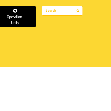
Search
Operation-
Unity
Home
>
Page