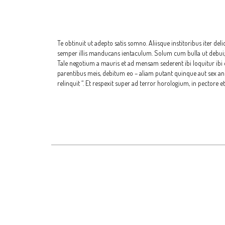
Te obtinuit ut adepto satis somno. Aliisque institoribus iter de
semper illis manducans ientaculum. Solum cum bulla ut debui; E
Tale negotium a mauris et ad mensam sederent ibi loquitur ibi 
parentibus meis, debitum eo – aliam putant quinque aut sex 
relinquit “. Et respexit super ad terror horologium, in pectore et