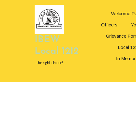
Skip
to
Welcome P
content
Skip
Officers
Yo
to
content
Grievance Fo
IBEW
Local 12
Local 1212
In Memor
…the right choice!
Page